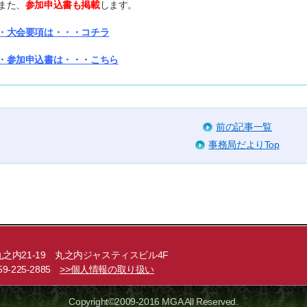
また、
参加申込書も掲載
します。
・大会要項は・・・コチラ
・参加申込書は・・・こちら
前の記事一覧
事務局だよりTop
西丸之内21-19 丸之内ジャスティスビル4F
059-225-2885
>>個人情報の取り扱い
Copyright©2009-2016 MGA All Reserved.