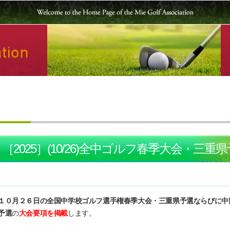
［2025］(10/26)全中ゴルフ春季大会・三
１０月２６日の全国中学校ゴルフ選手権春季大会・三重県予選ならびに中
予選
の
大会要項を掲載
します。