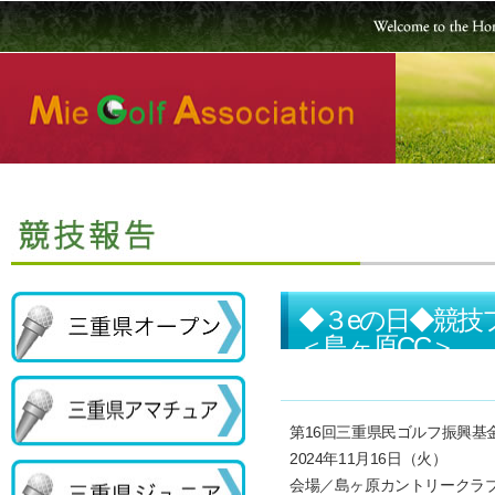
◆３eの日◆競技
＜島ヶ原CC＞
第16回三重県民ゴルフ振興基
2024年11月16日（火）
会場／島ヶ原カントリークラ