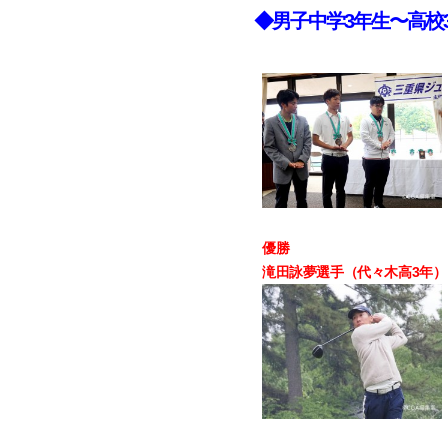
◆男子中学3年生〜高校
優勝
滝田詠夢選手（代々木高3年） 