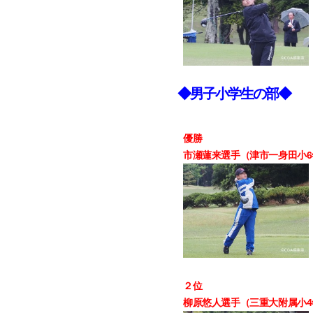
◆男子小学生の部◆
優勝
市瀬蓮来選手（津市一身田小6年
２位
柳原悠人選手（三重大附属小4年