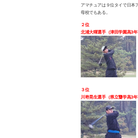
アマチュアは９位タイで日本
母校でもある。
２位
北浦大暉選手（津田学園高3年）
３位
川嵜晃生選手（県立聾学高3年）