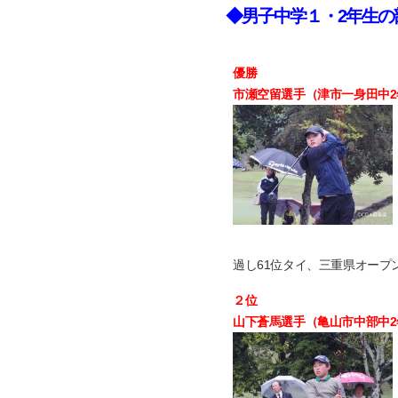
◆男子中学１・2年生の
優勝
市瀬空留選手（津市一身田中2年
過し61位タイ、三重県オープ
２位
山下蒼馬選手（亀山市中部中2年