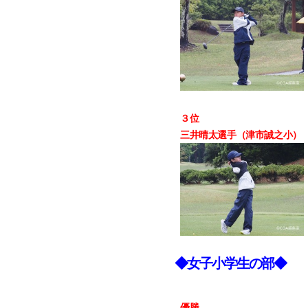
３位
三井晴太選手（津市誠之小） 
◆女子小学生の部◆
優勝