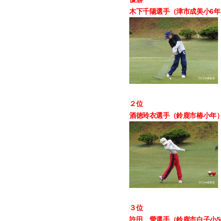
木下千陽選手（津市成美小6年
２位
酒徳玲衣選手（鈴鹿市椿小年）
３位
許田 愛選手（鈴鹿市白子小5年