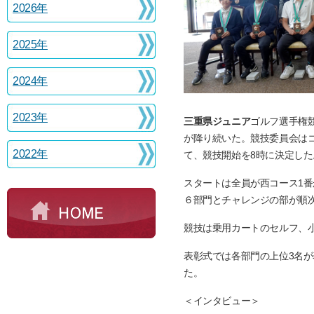
2026年
2025年
2024年
2023年
三重県ジュニア
ゴルフ選手権
が降り続いた。競技委員会はコ
2022年
て、競技開始を8時に決定した
スタートは全員が西コース1番
６部門とチャレンジの部が順
競技は乗用カートのセルフ、
表彰式では各部門の上位3名
た。
＜インタビュー＞