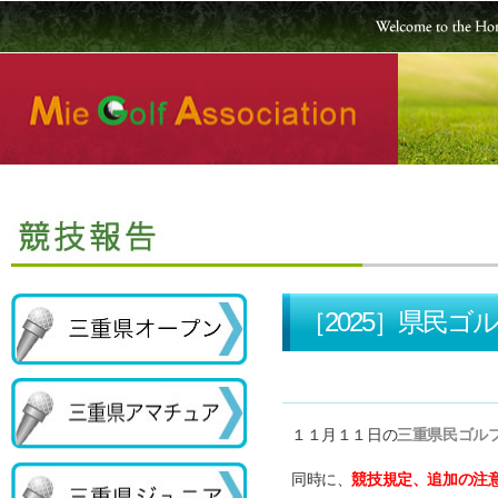
［2025］県民
１１月１１日の
三重県民ゴル
同時に、
競技規定、追加の注