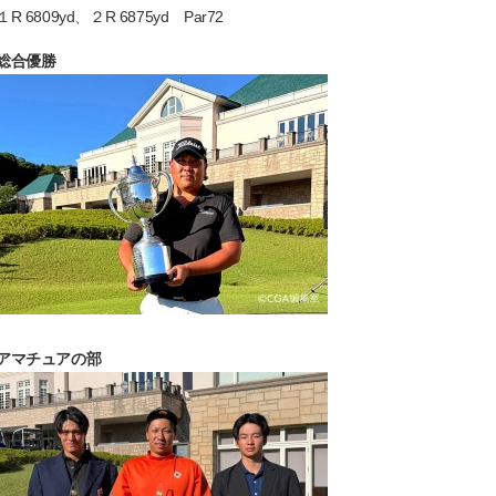
１R 6809yd、２R 6875yd Par72
総合優勝
アマチュアの部