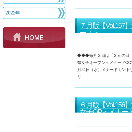
2022年
７月版【Vol.1
ース＞
◆◆◆毎月３日は「３ｅの日」
県女子オープン＜メナードCC
月24日（水）メナードカン
リ
６月版【Vol.1
女子OP＜メナー