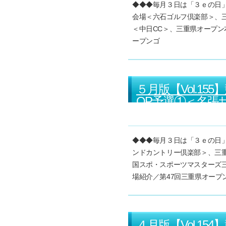
◆◆◆毎月３日は「３ｅの日」
会場＜六石ゴルフ倶楽部＞、
＜中日CC＞、三重県オープ
ープンゴ
５月版【Vol.1
OP予選①＜名張
競技受付中の女子
◆◆◆毎月３日は「３ｅの日」
ンドカントリー倶楽部＞、三
国スポ・スポーツマスターズ
場紹介／第47回三重県オープ
４月版【Vol.1