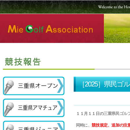
［2025］県民
１１月１１日の
三重県民ゴル
同時に、
競技規定、追加の注