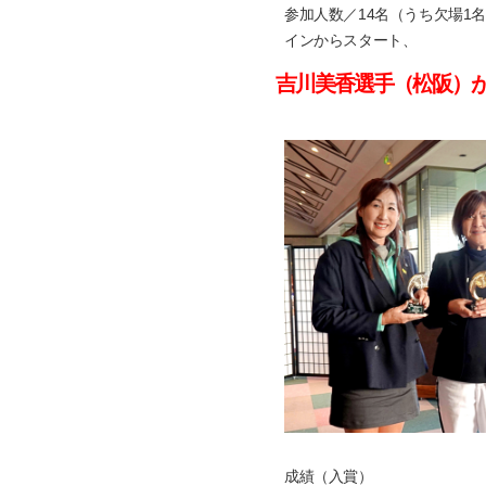
参加人数／14名（うち欠場1
インからスタート、
吉川美香選手（松阪）が
成績（入賞）