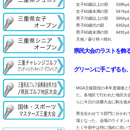
女子60歳以上の部 5385yd、
女子60歳未満の部 5474yd、
男子70歳以上の部 5954yd、
男子60歳代の部 6353yd、
男子60歳未満の部 6491yd、
天候／曇り時々晴れ
県民大会のラストを飾
グリーンに手こずるも
MGA主催競技の本年度最後と
た。各地区で行われた地区大会
らに今日の決勝大会に駒を進
男女合わせて５部門に分かれ
場となった。会場のライオンz
たく午前中は特に強めに吹い