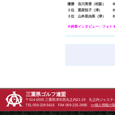
優勝 吉川美香（松阪） 80
２位 栗原悦子（津） 83＝
３位 山本亜由美（津） 83
※終章インタビュー、フォトギ
三重県ゴルフ連盟
〒514-0035 三重県津市西丸之内21-19 丸之内ジャステ
TEL 059-228-5616 FAX 059-225-2885
>>個人情報の