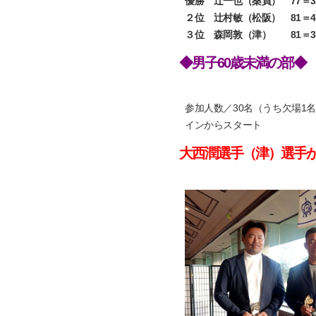
優勝 辻一也（桑員） 77＝3
２位 辻村敏（松阪） 81＝4
３位 森岡敦（津） 81＝39
◆男子60歳未満の部◆
参加人数／30名（うち欠場1
インからスタート
大西潤選手（津）選手が