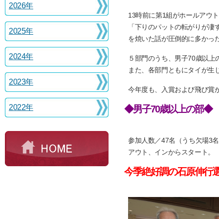
2026年
13時前に第1組がホールアウ
「下りのパットの転がりが凄
2025年
を焼いた話が圧倒的に多かっ
2024年
５部門のうち、男子70歳以上
また、各部門ともにタイが生
2023年
今年度も、入賞および飛び賞
2022年
◆男子70歳以上の部◆
参加人数／47名（うち欠場3
アウト、インからスタート。
今季絶好調の石原伸行選