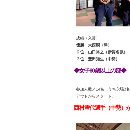
成績（入賞）
優勝 大西潤（津） 79
２位 山口裕之（伊賀名張） 8
３位 豊田知生（中勢） 82
◆女子60歳以上の部◆
参加人数／14名（うち欠場3
アウトからスタート。
西村雪代選手（中勢）が