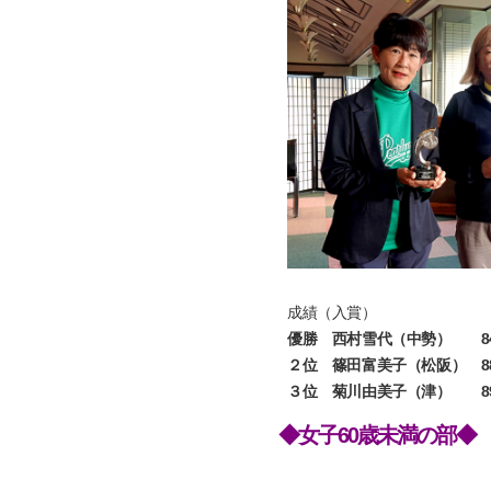
成績（入賞）
優勝 西村雪代（中勢） 84
２位 篠田富美子（松阪） 88
３位 菊川由美子（津） 89
◆女子60歳未満の部◆