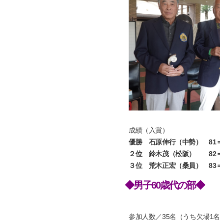
成績（入賞）
優勝 石原伸行（中勢） 81＝
２位 鈴木茂（松阪） 82＝
３位 荒木正宏（桑員） 83＝
◆男子60歳代の部◆
参加人数／35名（うち欠場1