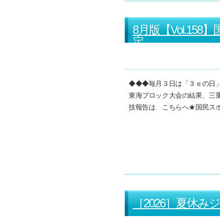
8月版【Vol.1
定
◆◆◆毎月３日は「３ｅの日」で
東海ブロック大会の結果、三
技報告は こちらへ★国民ス
［2026］夏休