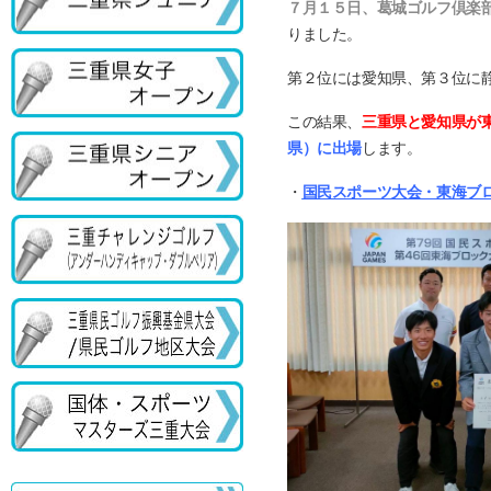
７月１５日、葛城ゴルフ倶楽
りました。
第２位には愛知県、第３位に
この結果、
三重県と愛知県が
県）に出場
します。
・
国民スポーツ大会・東海ブ