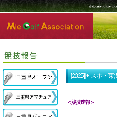
[2025]国ス
＜競技速報＞